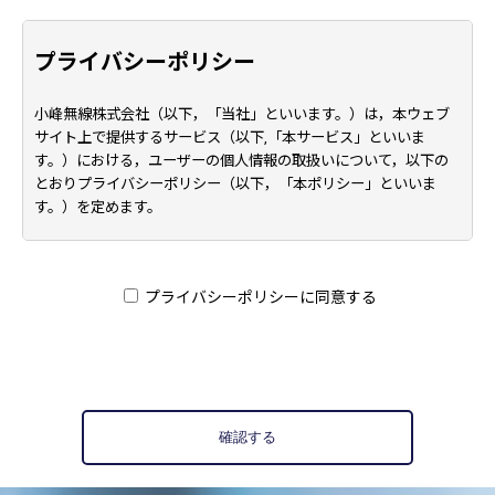
プライバシーポリシー
小峰無線株式会社（以下，「当社」といいます。）は，本ウェブ
サイト上で提供するサービス（以下,「本サービス」といいま
す。）における，ユーザーの個人情報の取扱いについて，以下の
とおりプライバシーポリシー（以下，「本ポリシー」といいま
す。）を定めます。
第1条（個人情報）
「個人情報」とは，個人情報保護法にいう「個人情報」を指すも
プライバシーポリシーに同意する
のとし，生存する個人に関する情報であって，当該情報に含まれ
る氏名，生年月日，住所，電話番号，連絡先その他の記述等によ
り特定の個人を識別できる情報及び容貌，指紋，声紋にかかるデ
ータ，及び健康保険証の保険者番号などの当該情報単体から特定
の個人を識別できる情報（個人識別情報）を指します。
確認する
第2条（個人情報の収集方法）