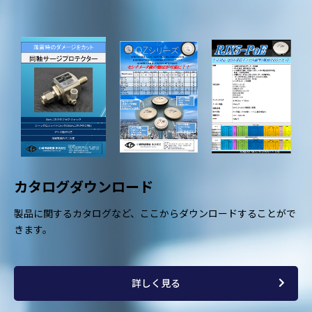
当社は，ユーザーが利用登録をする際に氏名，生年月日，住所，
電話番号，メールアドレス，銀行口座番号，クレジットカード番
号，運転免許証番号などの個人情報をお尋ねすることがありま
す。また，ユーザーと提携先などとの間でなされたユーザーの個
人情報を含む取引記録や決済に関する情報を,当社の提携先（情報
提供元，広告主，広告配信先などを含みます。以下，｢提携先｣と
いいます。）などから収集することがあります。
第3条（個人情報を収集・利用する目的）
当社が個人情報を収集・利用する目的は，以下のとおりです。
当社サービスの提供・運営のため
ユーザーからのお問い合わせに回答するため（本人確認を行
カタログダウンロード
うことを含む）
ユーザーが利用中のサービスの新機能，更新情報，キャンペ
製品に関するカタログなど、ここからダウンロードすることがで
ーン等及び当社が提供する他のサービスの案内のメールを送
きます。
付するため
メンテナンス，重要なお知らせなど必要に応じたご連絡のた
め
利用規約に違反したユーザーや，不正・不当な目的でサービ
詳しく見る
スを利用しようとするユーザーの特定をし，ご利用をお断り
するため