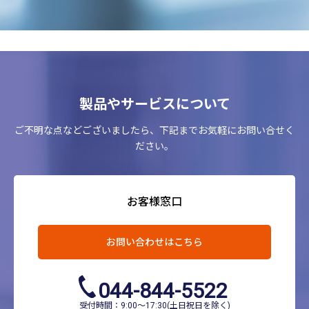
ユーザーにご自身の登録情報の閲覧や変更，削除，ご利用状
況の閲覧を行っていただくため
有料サービスにおいて，ユーザーに利用料金を請求するため
上記の利用目的に付随する目的
第4条（利用目的の変更）
製品やサービスについて
当社は，利用目的が変更前と関連性を有すると合理的に認め
られる場合に限り，個人情報の利用目的を変更するものとし
ます。
ご不明な点などございましたら、下記までお気軽にお問い合せく
利用目的の変更を行った場合には，変更後の目的について，
ださい。
当社所定の方法により，ユーザーに通知し，または本ウェブ
サイト上に公表するものとします。
第5条（個人情報の第三者提供）
お客様窓口
当社は，次に掲げる場合を除いて，あらかじめユーザーの同
意を得ることなく，第三者に個人情報を提供することはあり
お問い合わせはこちら
ません。ただし，個人情報保護法その他の法令で認められる
場合を除きます。
人の生命，身体または財産の保護のために必要がある場
044-844-5522
合であって，本人の同意を得ることが困難であるとき
公衆衛生の向上または児童の健全な育成の推進のために
受付時間：9:00～17:30(土日祝日を除く)